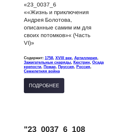
«23_0037_6
««Жизнь и приключения
Андрея Болотова,
описанные самим им для
своих потомков»« (Часть
VI)»
Содержит:
1758
,
XVIII век
,
Артиллерия
,
Зажигательные снаряды
,
Кюстрин
,
Осада
крепости
,
Пожар
,
Пруссия
,
Россия
,
Семилетняя война
ПОДРОБНЕЕ
"23_0037_6_108