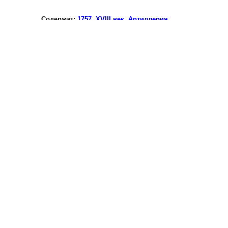
Содержит:
1757
,
XVIII век
,
Артиллерия
,
Поле боя
,
Пруссия
,
Россия
,
Семилетняя
война
ПОДРОБНЕЕ
"23_0037_1_248
Дворяне
Артиллерия Россия
XVIII век"
«23_0037_1