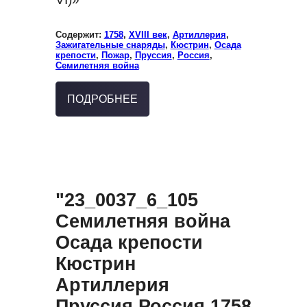
Содержит:
1758
,
XVIII век
,
Артиллерия
,
Зажигательные снаряды
,
Кюстрин
,
Осада
крепости
,
Пожар
,
Пруссия
,
Россия
,
Семилетняя война
ПОДРОБНЕЕ
"23_0037_6_105
Семилетняя война
Осада крепости
Кюстрин
Артиллерия
Пруссия Россия 1758