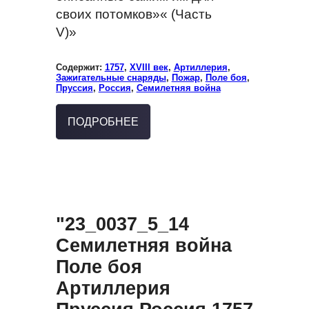
своих потомков»« (Часть
V)»
Содержит:
1757
,
XVIII век
,
Артиллерия
,
Зажигательные снаряды
,
Пожар
,
Поле боя
,
Пруссия
,
Россия
,
Семилетняя война
ПОДРОБНЕЕ
"23_0037_5_14
Семилетняя война
Поле боя
Артиллерия