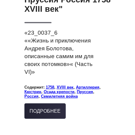
XVIII век"
«23_0037_6
««Жизнь и приключения
Андрея Болотова,
описанные самим им для
своих потомков»« (Часть
VI)»
Содержит:
1758
,
XVIII век
,
Артиллерия
,
Кюстрин
,
Осада крепости
,
Пруссия
,
Россия
,
Семилетняя война
ПОДРОБНЕЕ