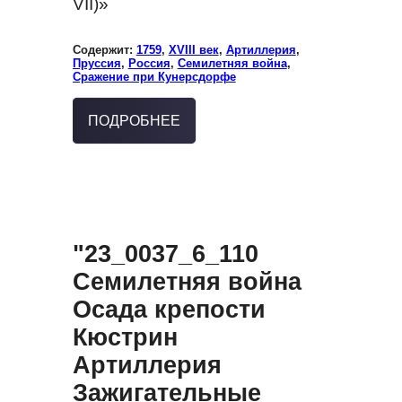
VII
)»
Содержит:
1759
,
XVIII век
,
Артиллерия
,
Пруссия
,
Россия
,
Семилетняя война
,
Сражение при Кунерсдорфе
ПОДРОБНЕЕ
"23_0037_6_110
Семилетняя война
Осада крепости
Кюстрин
Артиллерия
Зажигательные