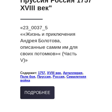
Пруссия Россия 1757
XVIII век"
«23_0037_5
««Жизнь и приключения
Андрея Болотова,
описанные самим им для
своих потомков»« (Часть
V)»
Содержит:
1757
,
XVIII век
,
Артиллерия
,
Поле боя
,
Пруссия
,
Россия
,
Семилетняя
война
ПОДРОБНЕЕ