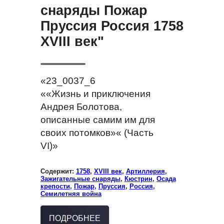
снаряды Пожар
Пруссия Россия 1758
XVIII век"
«23_0037_6
««Жизнь и приключения
Андрея Болотова,
описанные самим им для
своих потомков»« (Часть
VI)»
Содержит:
1758
,
XVIII век
,
Артиллерия
,
Зажигательные снаряды
,
Кюстрин
,
Осада
крепости
,
Пожар
,
Пруссия
,
Россия
,
Семилетняя война
ПОДРОБНЕЕ