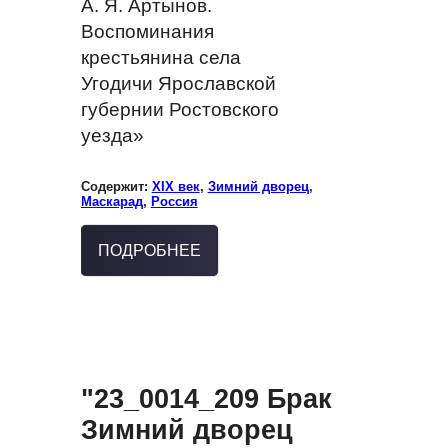
А. Я. Артынов.
Воспоминания
крестьянина села
Угодичи Ярославской
губернии Ростовского
уезда»
Содержит:
XIX век
,
Зимний дворец
,
Маскарад
,
Россия
ПОДРОБНЕЕ
"23_0014_209 Брак
Зимний дворец