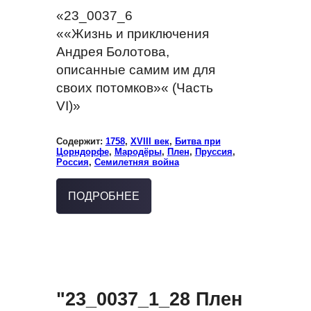
«23_0037_6
««Жизнь и приключения
Андрея Болотова,
описанные самим им для
своих потомков»« (Часть
VI)»
Содержит:
1758
,
XVIII век
,
Битва при
Цорндорфе
,
Мародёры
,
Плен
,
Пруссия
,
Россия
,
Семилетняя война
ПОДРОБНЕЕ
"23_0037_1_28 Плен