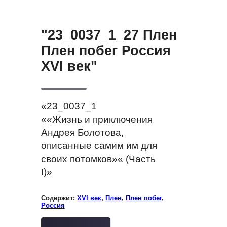
"23_0037_1_27 Плен
Плен побег Россия
XVI век"
«23_0037_1
««Жизнь и приключения
Андрея Болотова,
описанные самим им для
своих потомков»« (Часть
I)»
Содержит:
XVI век
,
Плен
,
Плен побег
,
Россия