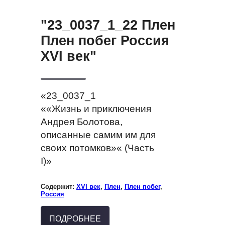
"23_0037_1_22 Плен
Плен побег Россия
XVI век"
«23_0037_1
««Жизнь и приключения
Андрея Болотова,
описанные самим им для
своих потомков»« (Часть
I)»
Содержит:
XVI век
,
Плен
,
Плен побег
,
Россия
ПОДРОБНЕЕ