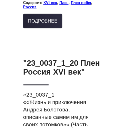
Содержит:
XVI век
,
Плен
,
Плен побег
,
Россия
ПОДРОБНЕЕ
"23_0037_1_20 Плен
Россия XVI век"
«23_0037_1
««Жизнь и приключения
Андрея Болотова,
описанные самим им для
своих потомков»« (Часть