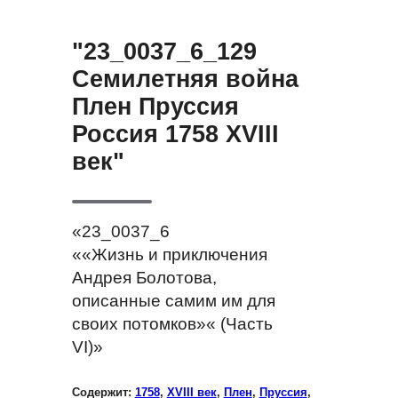
"23_0037_6_129
Семилетняя война
Плен Пруссия
Россия 1758 XVIII
век"
«23_0037_6
««Жизнь и приключения
Андрея Болотова,
описанные самим им для
своих потомков»« (Часть
VI)»
Содержит:
1758
,
XVIII век
,
Плен
,
Пруссия
,