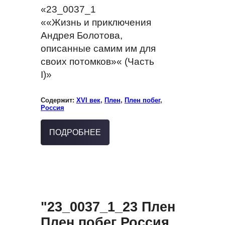
«23_0037_1
««Жизнь и приключения
Андрея Болотова,
описанные самим им для
своих потомков»« (Часть
I)»
Содержит:
XVI век
,
Плен
,
Плен побег
,
Россия
ПОДРОБНЕЕ
"23_0037_1_23 Плен
Плен побег Россия