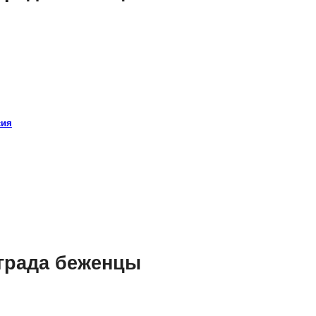
сия
нграда беженцы