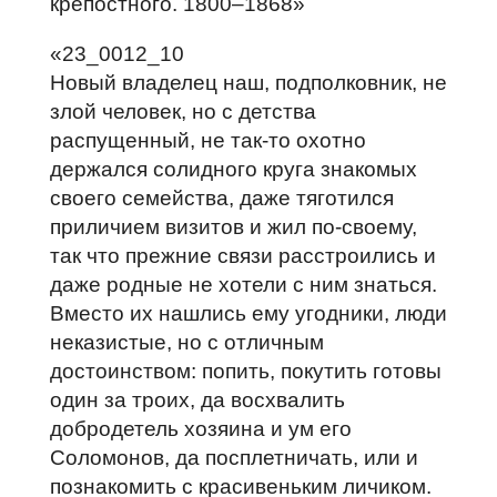
крепостного. 1800–1868»
«23_0012_10
Новый владелец наш, подполковник, не
злой человек, но с детства
распущенный, не так‑то охотно
держался солидного круга знакомых
своего семейства, даже тяготился
приличием визитов и жил по‑своему,
так что прежние связи расстроились и
даже родные не хотели с ним знаться.
Вместо их нашлись ему угодники, люди
неказистые, но с отличным
достоинством: попить, покутить готовы
один за троих, да восхвалить
добродетель хозяина и ум его
Соломонов, да посплетничать, или и
познакомить с красивеньким личиком.