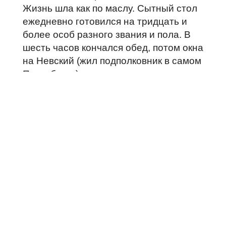
Жизнь шла как по маслу. Сытный стол
ежедневно готовился на тридцать и
более особ разного звания и пола. В
шесть часов кончался обед, потом окна
на Невский (жил подполковник в самом
Петербурге) закрывались ставнями, и
начиналась потеха. Музыканты,
песенники, буфет. Перед попойкой
обыкновенно хором кант: «Братья,
рюмки наливайте, осушайте в рюмках
124
дно!»
Потом песни и пляски.
Наскучит – врассыпную, в зале
настелют мягких ковров, сядут на них
чинно рядышком и затянут любимую
125
«Вниз по матушке по Волге»
. Когда
и это надоело, готова другая забава: в
теплой комнате можно щеголять в