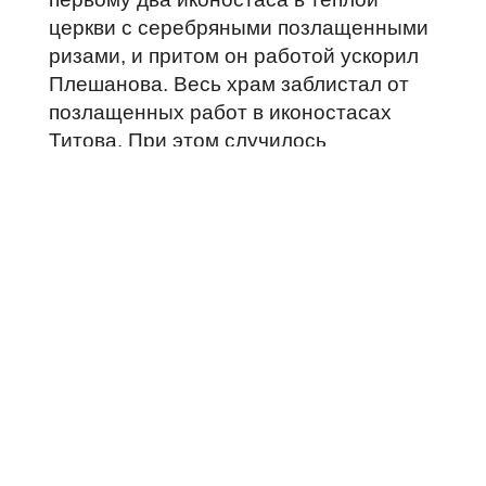
церкви с серебряными позлащенными
ризами, и притом он работой ускорил
Плешанова. Весь храм заблистал от
позлащенных работ в иконостасах
Титова. При этом случилось
следующее обстоятельство: на левый
иконостас бросал тень и несколько его
заслонял стоявший пред иконостасом
старинный крест большого размера,
на котором Пилатова надпись
написана вполне на трех языках,
упоминаемых в св. Евангелии. Этот
крест, как стоявший не у места, Титов
приказал вынести в ризницу.
Плешанов воспротивился – и вот
тут‑то у Плешанова с Титовым
возгорелась крестоборная война;