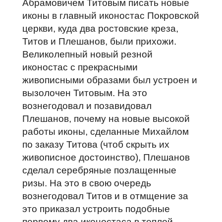
Абрамовичем Титовым писать новые
иконы в главный иконостас Покровской
церкви, куда два ростовские креза,
Титов и Плешанов, были прихожи.
Великолепный новый резной
иконостас с прекрасными
живописными образами был устроен и
вызолочен Титовым. На это
вознегодовал и позавидовал
Плешанов, почему на новые высокой
работы иконы, сделанные Михайлом
по заказу Титова (чтоб скрыть их
живописное достоинство), Плешанов
сделал серебряные позлащенные
ризы. На это в свою очередь
вознегодовал Титов и в отмщение за
это приказал устроить подобные
первому два иконостаса в теплой